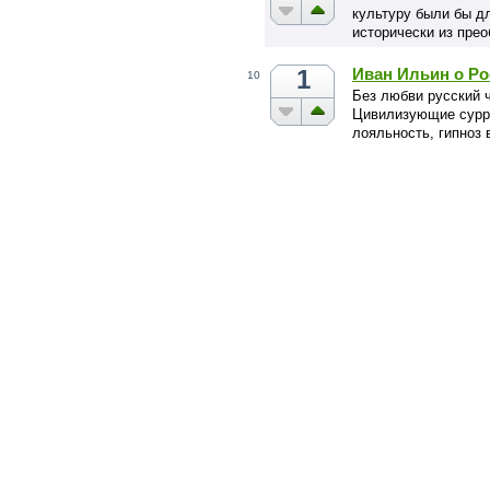
культуру были бы д
исторически из пре
1
Иван Ильин о Ро
10
Без любви русский 
Цивилизующие сурро
лояльность, гипноз