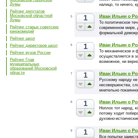
Думы
налицо, то ничего, 
Рейтинг депутатов
Московской областной
1
Иван Ильин о Ро
5
Думы
То политическое теч
Рейтинг старых советских
современном мире, 
кинокомедий
формальной демокра
Рейтинг школ
1
Иван Ильин о Ро
6
Рейтинг директоров школ
То механическое и 
Рейтинг вузов России
осуществляется в з
Рейтинг Глав
возможное, ни верно
муниципальных
образований Московской
области
1
Иван Ильин о Ро
7
Русскому народу не 
несовершенства, сла
мнительно покаянн
1
Иван Ильин о Ро
8
Ноплох тот народ, к
потому ходит побир
духовно-истоически
1
Иван Ильин о Ро
9
Все попытки заимст