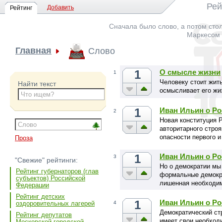
Рей
Добавить
Рейтинг
Сначала было слово, а потом стол
Маркесом -
Главная
Слово
1
О смысле жизни
1
Человеку стоит жить
Найти текст
осмысливает его жи
1
Иван Ильин о Ро
2
Новая конституция 
авторитарного стро
опасности первого и
Проза
1
Иван Ильин о Ро
3
"Свежие" рейтинги:
Но о демократии мы
Рейтинг губернаторов (глав
формальные демокр
субъектов) Российской
лишенная необходи
Федерации
Рейтинг детских
1
Иван Ильин о Ро
4
оздоровительных лагерей
Демократический стр
Рейтинг депутатов
имеет свои необход
Московской городской