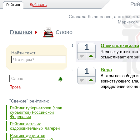
Рей
Добавить
Рейтинг
Сначала было слово, а потом стол
Маркесом -
Главная
Слово
1
О смысле жизни
1
Человеку стоит жить
Найти текст
осмысливает его жи
1
Вера
2
В этом наша беда и
воинствующего зла, 
определения его не
Проза
"Свежие" рейтинги:
Рейтинг губернаторов (глав
субъектов) Российской
Федерации
Рейтинг детских
оздоровительных лагерей
Рейтинг депутатов
Московской городской