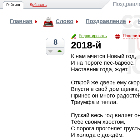
Поздравл
Добавить
Рейтинг
Главная
Слово
Поздравление
Редактировать
Поделит
8
2018-й
К нам мчится Новый год,
И на пороге пёс-барбос,
Наставник года, ждет.
Открой же дверь ему скор
Впусти в свой дом щенка,
Принес он много радостей
Триумфа и тепла.
Пускай весь год виляет о
Тебе своим хвостом,
С порога прогоняет грусть
И холода с дождём.