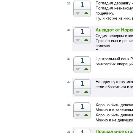
1
Погладил дворнягу -
30
Погладил незнакому
пощечину.
Ну, и кто же из них,
1
Анекдот от Норк
31
Сидим вечером с же
Пришёл сын и решил
палочку.
Просрали все выхо
1
Центральный банк Р
32
банковских операци
1
На одну путевку мо
33
если сброситься и к
1
Хорошо быть девочк
34
Можно и в зелененьк
Хорошо быть девушк
Можно и не девушко
1
Прощальное сти
35