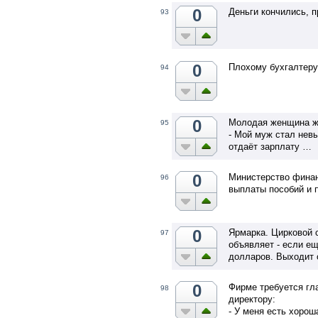
0
Деньги кончились, п
93
0
Плохому бухгалтеру
94
0
Молодая женщина ж
95
- Мой муж стал нев
отдаёт зарплату …
0
Министерство финан
96
выплаты пособий и 
0
Ярмарка. Цирковой 
97
объявляет - если ещ
долларов. Выходит 
0
Фирме требуется гл
98
директору:
- У меня есть хорош