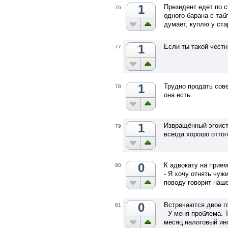
1
Президент едет по с
76
одного барана с таб
думает, куплю у ст
1
Если ты такой честн
77
1
Трудно продать сове
78
она есть.
1
Извращённый эгоист,
79
всегда хорошо оттог
0
К адвокату на прием
80
- Я хочу отнять чужи
поводу говорит наш
0
Встречаются двое г
81
- У меня проблема.
месяц налоговый инс