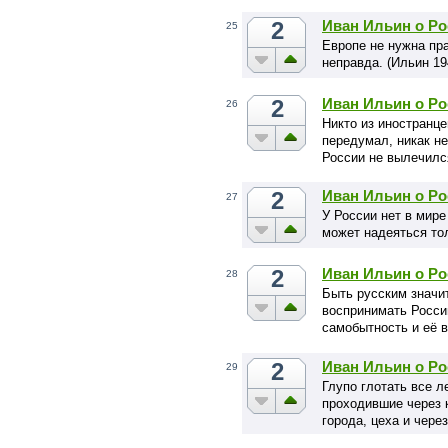
2
Иван Ильин о Ро
25
Европе не нужна пра
неправда. (Ильин 19
2
Иван Ильин о Ро
26
Никто из иностранце
передумал, никак н
России не вылечилс
2
Иван Ильин о Ро
27
У России нет в мир
может надеяться тол
2
Иван Ильин о Ро
28
Быть русским значит
воспринимать Росси
самобытность и её 
2
Иван Ильин о Ро
29
Глупо глотать все 
проходившие через 
города, цеха и чер