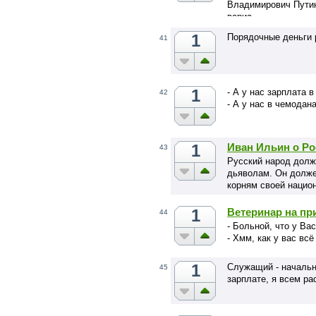
Владимирович Пути
вариа…
1
Порядочные деньги 
41
1
- А у нас зарплата в
42
- А у нас в чемодан
1
Иван Ильин о Ро
43
Русский народ долж
дьяволам. Он долже
корням своей нацио
1
Ветеринар на пр
44
- Больной, что у Ва
- Хмм, как у вас всё
1
Служащий - начальни
45
зарплате, я всем ра