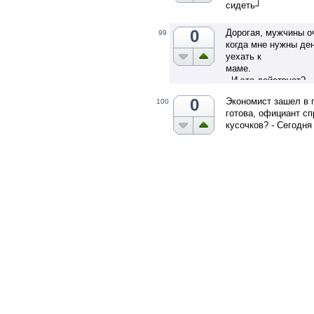
сидеть┘
0
Дорогая, мужчины оч
99
когда мне нужны де
уехать к
маме.
- И это действует?
- Конечно, каждый 
0
Экономист зашел в п
100
готова, официант сп
кусочков? - Сегодн