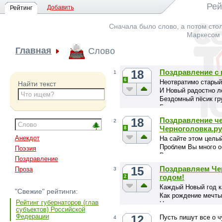
Рей
Добавить
Рейтинг
Сначала было слово, а потом стол
Маркесом -
Главная
Слово
18
Поздравление с 
1
6
Неотвратимо старый
Найти текст
И Новый радостно л
Бездомный пёсик гру
Быть может, кто-то 
Давайте год начне
18
Поздравление че
2
И все, к…
Черноголовка.ру
8
Анекдот
На сайте этом целы
Проблем Вы много о
Поэзия
Ворчали, злились, в
Поздравление
И избавленья дружн
15
Поздравляем Чер
Проза
3
От всех печалей и н
годом!
2
Давайте о плохом з
Каждый Новый год ка
Вед…
"Свежие" рейтинги:
Как рождение мечты
Рейтинг губернаторов (глав
Новая приходит рад
субъектов) Российской
В Черноголовку, пол
Федерации
12
Пусть пишут все о ч
4