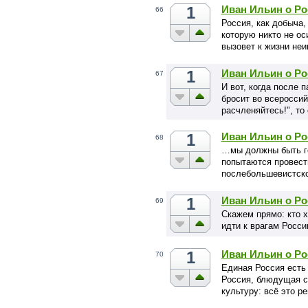
1
Иван Ильин о Ро
66
Россия, как добыча,
которую никто не ос
вызовет к жизни н
1
Иван Ильин о Ро
67
И вот, когда после 
бросит во всеросси
расчленяйтесь!", т
1
Иван Ильин о Ро
68
…мы должны быть го
попытаются провест
послебольшевистско
1
Иван Ильин о Ро
69
Скажем прямо: кто х
идти к врагам Росс
1
Иван Ильин о Ро
70
Единая Россия есть
Россия, блюдущая с
культуру: всё это р