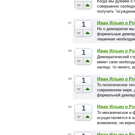
Когда мы думаем о 
совершенно свободны
получить "осуждени
1
Иван Ильин о Ро
57
Но о демократии мы
формальные демокр
лишенная необходи
1
Иван Ильин о Ро
58
Демократический стр
имеет свои необход
налицо, то ничего, 
1
Иван Ильин о Ро
59
То политическое теч
современном мире, 
формальной демокра
1
Иван Ильин о Ро
60
То механическое и 
осуществляется в з
возможное, ни верно
Иван Ильин о Ро
61