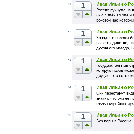
1
Иван Ильин о Ро
71
Россия рухнула на н
был силён во зле и 
роковой час истории
1
Иван Ильин о Ро
72
Западные народы бо
нашего единства, н
духовного уклада, 
1
Иван Ильин о Ро
73
Государственный ст
которую народ може
другую; это есть ск
1
Иван Ильин о Ро
74
Они перестанут виде
значит, что они её 
перестанут быть ру
1
Иван Ильин о Ро
75
Без веры в Россию н