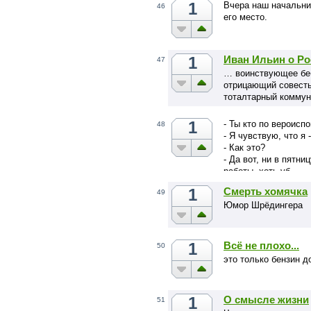
1
Вчера наш начальник
46
его место.
1
Иван Ильин о Ро
47
… воинствующее беб
отрицающий совесть
тоталтарный коммун
1
- Ты кто по вероисп
48
- Я чувствую, что я
- Как это?
- Да вот, ни в пятни
работы, хоть уб…
1
Смерть хомячка
49
Юмор Шрёдингера
1
Всё не плохо...
50
это только бензин д
1
О смысле жизни
51