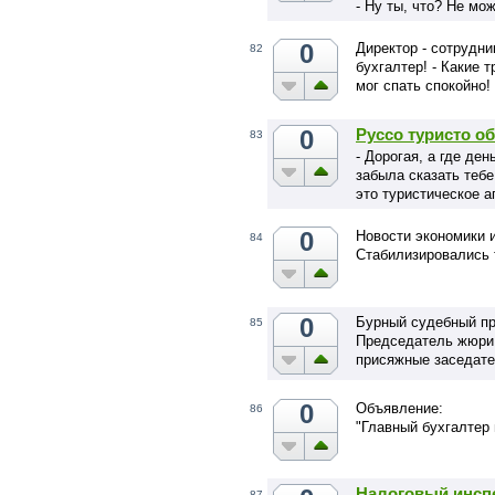
- Ну ты, что? Не м
0
Директор - сотрудни
82
бухгалтер! - Какие 
мог спать спокойно!
0
Руссо туристо о
83
- Дорогая, а где ден
забыла сказать тебе
это туристическое 
0
Новости экономики 
84
Стабилизировались 
0
Бурный судебный пр
85
Председатель жюри 
присяжные заседате
0
Объявление:
86
"Главный бухгалтер
Налоговый инсп
87