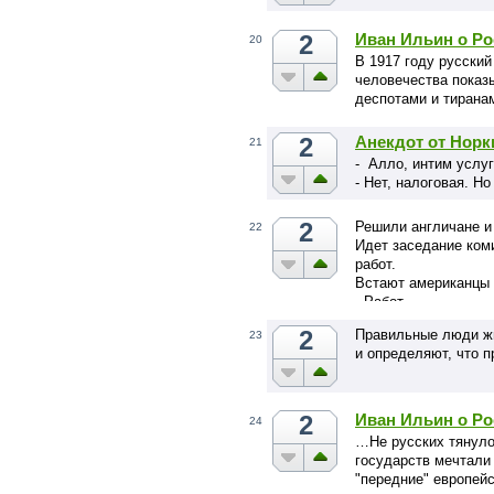
2
Иван Ильин о Ро
20
В 1917 году русский
человечества показы
деспотами и тирана
2
Анекдот от Норк
21
- Алло, интим услу
- Нет, налоговая. Н
2
Решили англичане и
22
Идет заседание ком
работ.
Встают американцы 
- Работ…
2
Правильные люди жи
23
и определяют, что п
2
Иван Ильин о Ро
24
…Не русских тянуло
государств мечтали
"передние" европейс