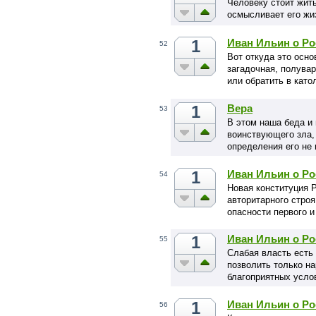
Человеку стоит жить
осмысливает его жи
1
Иван Ильин о Ро
52
Вот откуда это осно
загадочная, полувар
или обратить в кат
1
Вера
53
В этом наша беда и
воинствующего зла, 
определения его не
1
Иван Ильин о Ро
54
Новая конституция 
авторитарного стро
опасности первого и
1
Иван Ильин о Ро
55
Слабая власть есть 
позволить только н
благоприятных усло
1
Иван Ильин о Ро
56