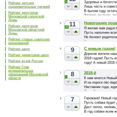
Здоровье и богатств
5
Рейтинг детских
Для нас нет города 
Лишь честь и совес
оздоровительных лагерей
Мы здесь родились 
В былом году остат
…
Рейтинг депутатов
Здоровьем пусть по
Московской городской
Придут успех, удача
Думы
11
Новогоднее позд
5
Но без …
Рейтинг депутатов
18
Я желаю вам радости
Московской областной
Пусть наполнен все
Думы
Не болеют родители
Рейтинг старых советских
Установится мир на 
кинокомедий
9
С новым годом!
6
Рейтинг школ
Новы…
Дорогие жители наш
Рейтинг директоров школ
2018 годом! Пусть в
Рейтинг вузов России
году! А новый 2018 
Рейтинг Глав
муниципальных
8
2018-й
7
образований Московской
1
К нам мчится Новый
области
И на пороге пёс-бар
Наставник года, жде
Открой же дверь ему
Впусти в свой дом 
7
Горожане! Новый год
8
Принес он много рад
Пусть собака будет 
Триумфа и тепла…
Даст тепло, любовь,
В год собаки всем 