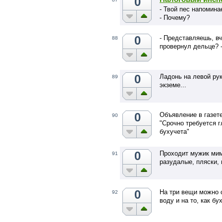
0
- Твой пес напомина
- Почему?
0
- Представляешь, вч
88
провернул дельце? -
0
Ладонь на левой рук
89
экземе...
0
Объявление в газете
90
"Срочно требуется 
бухучета"
0
Проходит мужик мим
91
разудалые, пляски,
0
На три вещи можно 
92
воду и на то, как бу