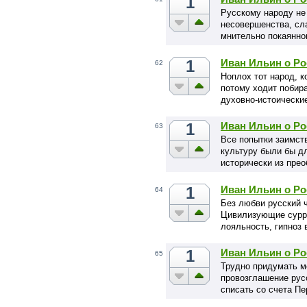
1
Русскому народу не 
несовершенства, сла
мнительно покаянн
1
Иван Ильин о Ро
62
Ноплох тот народ, к
потому ходит побир
духовно-истоически
1
Иван Ильин о Ро
63
Все попытки заимст
культуру были бы д
исторически из пре
1
Иван Ильин о Ро
64
Без любви русский 
Цивилизующие сурро
лояльность, гипноз
1
Иван Ильин о Ро
65
Трудно придумать м
провозглашение рус
списать со счета П