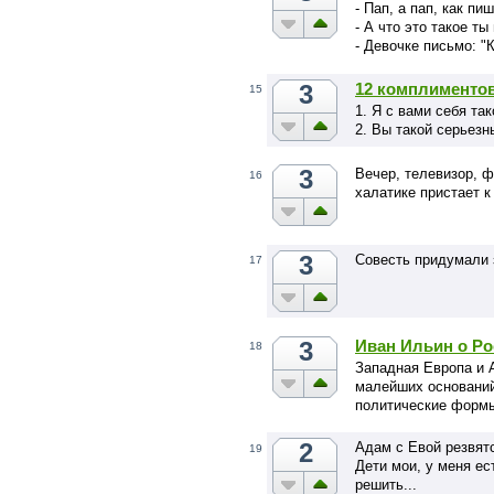
- Пап, а пап, как пи
- А что это такое т
- Девочке письмо: "
3
12 комплименто
15
1. Я с вами себя та
2. Вы такой серьезн
3
Вечер, телевизор, ф
16
халатике пристает к
3
Совесть придумали 
17
3
Иван Ильин о Ро
18
Западная Европа и 
малейших оснований
политические формы
2
Адам с Евой резвятся
19
Дети мои, у меня ес
решить...