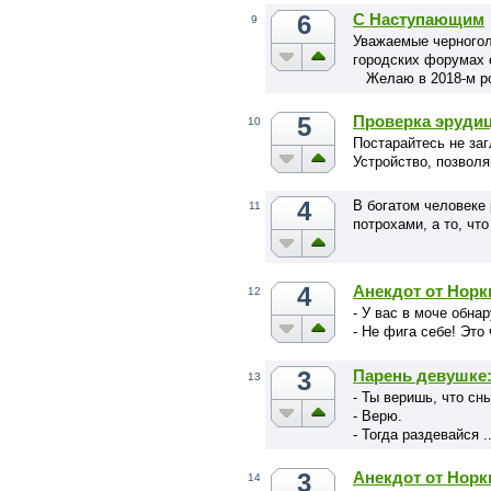
6
С Наступающим
9
Уважаемые черногол
городских форумах 
Желаю в 2018-м ро
5
Проверка эруди
10
Постарайтесь не заг
Устройство, позвол
4
В богатом человеке 
11
потрохами, а то, чт
4
Анекдот от Норк
12
- У вас в моче обна
- Не фига себе! Это 
3
Парень девушке
13
- Ты веришь, что с
- Верю.
- Тогда раздевайся ..
3
Анекдот от Норк
14