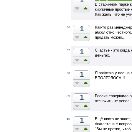
В старинном парке 
кирпичные простые к
Как жаль, что не уч
и горько, что не вер
А за окном моей пал
1
Как-то раз менеджер
36
листве…
абсолютно честного,
продать можно...
1
Счастье - это когда 
37
деньгах.
1
Я работаю у вас на 
38
ВПОЛГОЛОСА!!!
1
Россия совершила о
39
отскочить не успел.
1
Ещё никто не знает,
40
бюллетеня с вопрос
"Вы не против, что